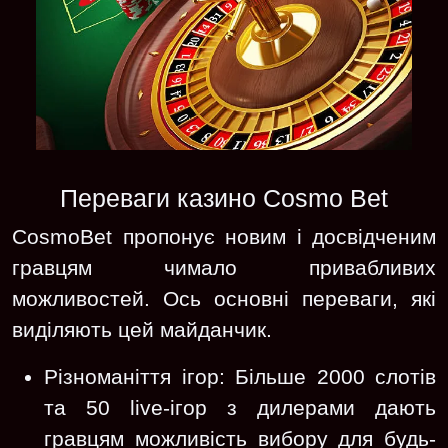
Переваги казино Cosmo Bet
CosmoBet пропонує новим і досвідченим
гравцям чимало привабливих
можливостей. Ось основні переваги, які
виділяють цей майданчик.
Різноманіття ігор
: Більше 2000 слотів
та 50 live-ігор з дилерами дають
гравцям можливість вибору для будь-