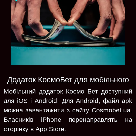
Додаток КосмоБет для мобільного
Мобільний додаток Космо Бет доступний
для iOS і Android. Для Android, файл apk
можна завантажити з сайту Cosmobet.ua.
Власників iPhone перенаправлять на
сторінку в App Store.