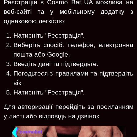
Реєстрація в Cosmo Bet UA можлива на
веб-сайті та у мобільному додатку з
однаковою легкістю:
Натисніть "Реєстрація".
Виберіть спосіб: телефон, електронна
пошта або Google.
Введіть дані та підтвердьте.
Погодьтеся з правилами та підтвердіть
вік.
Натисніть "Реєстрація".
Для авторизації перейдіть за посиланням
у листі або відповідь на дзвінок.