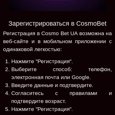
Зарегистрироваться в CosmoBet
Регистрация в Cosmo Bet UA возможна на
веб-сайте и в мобильном приложении с
одинаковой легкостью:
Нажмите "Регистрация".
Выберите способ: телефон,
электронная почта или Google.
Введите данные и подтвердите.
Согласитесь с правилами и
подтвердите возраст.
Нажмите "Регистрация".