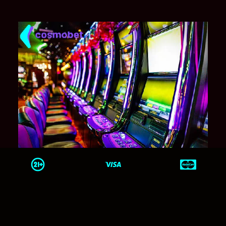
© | 2026 | maxistore.com.ua | Все права