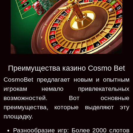
Преимущества казино Cosmo Bet
CosmoBet предлагает новым и опытным
игрокам немало привлекательных
возможностей. Вот основные
преимущества, которые выделяют эту
площадку.
Разнообразие игр
: Более 2000 слотов