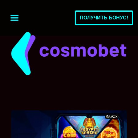
ПОЛУЧИТЬ БОНУС!